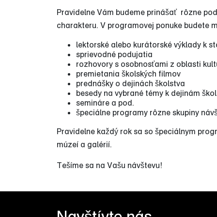
Pravidelne Vám budeme prinášať
rôzne podu
charakteru. V programovej ponuke budete m
lektorské alebo kurátorské výklady k stá
sprievodné podujatia
rozhovory s osobnosťami z oblasti kul
premietania školských filmov
prednášky o dejinách školstva
besedy na vybrané témy k dejinám škol
semináre a pod.
špeciálne programy rôzne skupiny náv
Pravidelne každý rok sa so špeciálnym pr
múzeí a galérií.
Tešíme sa na Vašu návštevu!
Navštívte nás