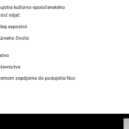
jatia kultúrno-spoločenského
ôcť nájsť:
lej expozícii
túrneho života
stva
števníctva
ogramom zapájame do podujatia Noc