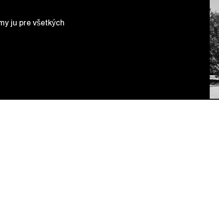
my ju pre všetkých
Výstavy
Verejnosť
Aktuality
Školy
O múzeu
Blog
Kontakt
Časopis
Historicko-pedagogické fórum