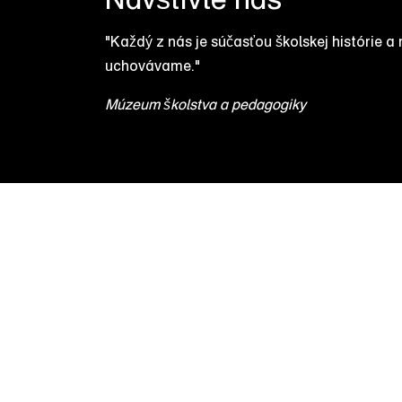
"Každý z nás je súčasťou školskej histórie a 
uchovávame."
Múzeum školstva a pedagogiky
KONTAKT
Charkovská 1
+421 2 624 10 665
841 07 Bratislava
+421 917 693 235
Devínska Nová Ves
msap@cvtisr.sk
GDPR